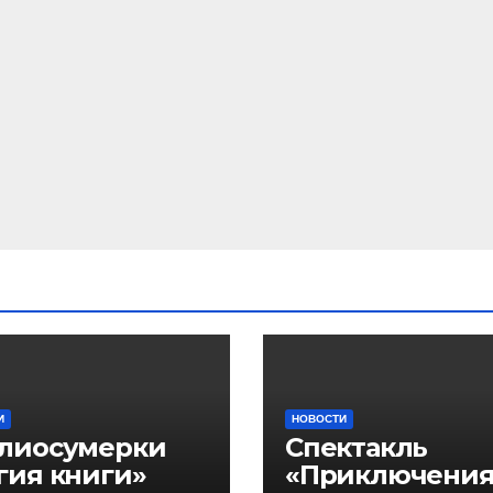
И
НОВОСТИ
лиосумерки
Спектакль
гия книги»
«Приключени