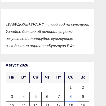
«WWW.КУЛЬТУРА.РФ – твой гид по культуре.
Узнайте больше об истории страны,
искусстве и планируйте культурные
выходные на портале «Культура.РФ»
Август 2026
Пн
Вт
Ср
Чт
Пт
Сб
Вс
1
2
3
4
5
6
7
8
9
10
11
12
13
14
15
16