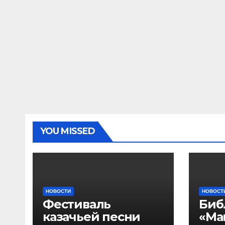
YOU MISSED
НОВОСТИ
НОВОСТ
Фестиваль
Биб
казачьей песни
«Ма