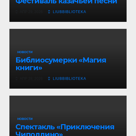
Фестиваль казачьей песни
АПР 29, 2026
LIUBBIBLIOTEKA
НОВОСТИ
Библиосумерки «Магия
книги»
АПР 28, 2026
LIUBBIBLIOTEKA
НОВОСТИ
Спектакль «Приключения
Чиполлино»