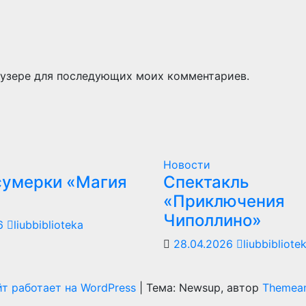
раузере для последующих моих комментариев.
Новости
сумерки «Магия
Спектакль
«Приключения
Чиполлино»
26
liubbiblioteka
28.04.2026
liubbibliote
т работает на WordPress
|
Тема: Newsup, автор
Themean