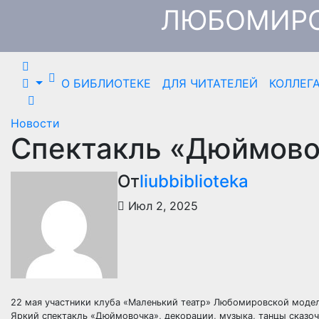
Перейти
ЛЮБОМИРО
к
содержимому
О БИБЛИОТЕКЕ
ДЛЯ ЧИТАТЕЛЕЙ
КОЛЛЕГ
Новости
Спектакль «Дюймово
От
liubbiblioteka
Июл 2, 2025
22 мая участники клуба «Маленький театр» Любомировской моде
Яркий спектакль «Дюймовочка», декорации, музыка, танцы сказочн