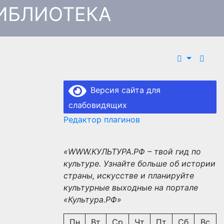
ИБЛИОТЕКА
Версия сайта для
слабовидящих
Редактор плагинов
«WWW.КУЛЬТУРА.РФ – твой гид по
культуре. Узнайте больше об истории
страны, искусстве и планируйте
культурные выходные на портале
«Культура.РФ»
Пн
Вт
Ср
Чт
Пт
Сб
Вс