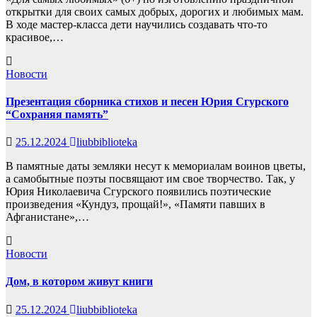
открытки для своих самых добрых, дорогих и любимых мам.
В ходе мастер-класса дети научились создавать что-то
красивое,…
Новости
Презентация сборника стихов и песен Юрия Сгурского
“Сохраняя память”
25.12.2024
liubbiblioteka
В памятные даты земляки несут к мемориалам воинов цветы,
а самобытные поэты посвящают им свое творчество. Так, у
Юрия Николаевича Сгурского появились поэтические
произведения «Кундуз, прощай!», «Памяти павших в
Афганистане»,…
Новости
Дом, в котором живут книги
25.12.2024
liubbiblioteka