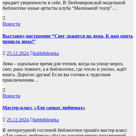
придает уверенности в себе. В Любомировской модельной
библиотеке юные артисты клуба “Маленький театр”…
Новости
Выставку-настроение “Снег ложится на дома, К нам опять
пришла зима!”
25.12.2024
liubbiblioteka
Зима – идеальное время для чтения, когда на улице мороз,
снег, рано темнеет, а в библиотеке, где тепло и уютно, ждёт
книга. Дорогие друзья! Если вы готовы к чудесным
приключениям…
Новости
Мастер-класс «Для самых любимых»
25.12.2024
liubbiblioteka
В литературной гостиной библиотеки прошёл мастер-класс
«Для самых любимых» (6+) по изготовлению праздничной