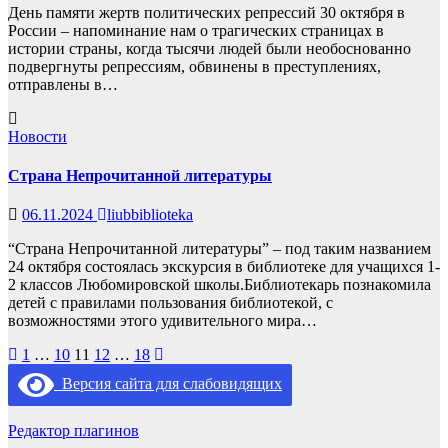
День памяти жертв политических репрессий 30 октября в
России – напоминание нам о трагических страницах в
истории страны, когда тысячи людей были необоснованно
подвергнуты репрессиям, обвинены в преступлениях,
отправлены в…
Новости
Страна Непрочитанной литературы
06.11.2024
liubbiblioteka
“Страна Непрочитанной литературы” – под таким названием
24 октября состоялась экскурсия в библиотеке для учащихся 1-
2 классов Любомировской школы.Библиотекарь познакомила
детей с правилами пользования библиотекой, с
возможностями этого удивительного мира…
Пагинация
1
…
10
11
12
…
18
записей
Версия сайта для слабовидящих
Редактор плагинов