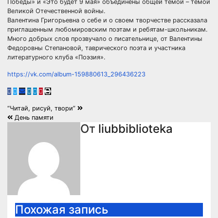
Победы» и «Это будет 9 мая» объединены общей темой – темой
Великой Отечественной войны.
Валентина Григорьевна о себе и о своем творчестве рассказала
приглашенным любомировским поэтам и ребятам-школьникам.
Много добрых слов прозвучало о писательнице, от Валентины
Федоровны Степановой, таврического поэта и участника
литературного клуба «Поэзия».
https://vk.com/album-159880613_296436223
Навигация
“Читай, рисуй, твори”
День памяти
по
От
liubbiblioteka
записям
Похожая запись