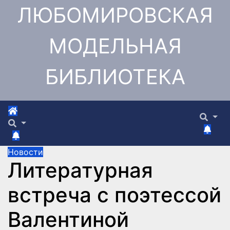
Перейти
ЛЮБОМИРОВСКАЯ
к
содержимому
МОДЕЛЬНАЯ
БИБЛИОТЕКА
Новости
Литературная
встреча с поэтессой
Валентиной