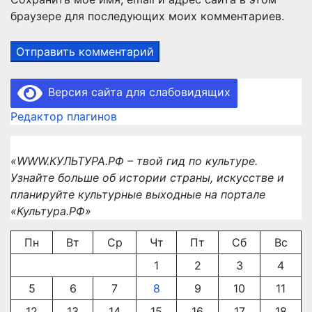
браузере для последующих моих комментариев.
Версия сайта для слабовидящих
Редактор плагинов
«WWW.КУЛЬТУРА.РФ – твой гид по культуре.
Узнайте больше об истории страны, искусстве и
планируйте культурные выходные на портале
«Культура.РФ»
Пн
Вт
Ср
Чт
Пт
Сб
Вс
1
2
3
4
5
6
7
8
9
10
11
12
13
14
15
16
17
18