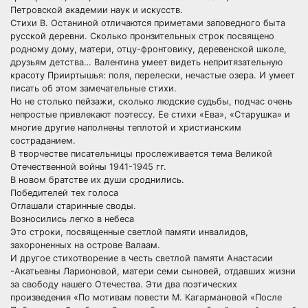
Петровской академии наук и искусств.
Стихи В. Останиной отличаются приметами заповедного быта
русской деревни. Сколько пронзительных строк посвящено
родному дому, матери, отцу-фронтовику, деревенской школе,
друзьям детства… Валентина умеет видеть непритязательную
красоту Прииртышья: поля, перелески, нечастые озера. И умеет
писать об этом замечательные стихи.
Но не столько пейзажи, сколько людские судьбы, подчас очень
непростые привлекают поэтессу. Ее стихи «Ева», «Старушка» и
многие другие наполнены теплотой и христианским
состраданием.
В творчестве писательницы прослеживается тема Великой
Отечественной войны 1941-1945 гг.
В новом братстве их души сроднились.
Победителей тех голоса
Оглашали старинные своды.
Возносились легко в небеса
Это строки, посвященные светлой памяти инвалидов,
захороненных на острове Валаам.
И другое стихотворение в честь светлой памяти Анастасии
-Акатьевны Ларионовой, матери семи сыновей, отдавших жизни
за свободу нашего Отечества. Эти два поэтических
произведения «По мотивам повести М. Кагармановой «После