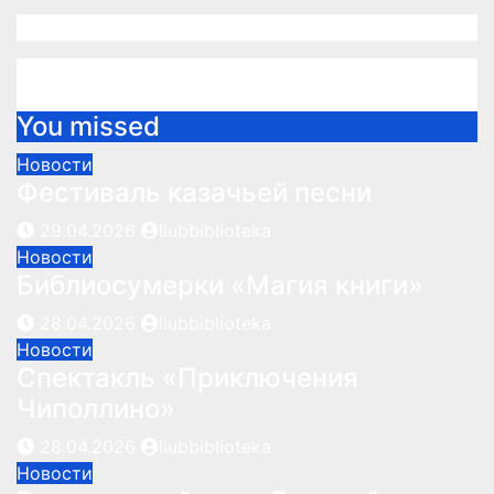
You missed
Новости
Фестиваль казачьей песни
29.04.2026
liubbiblioteka
Новости
Библиосумерки «Магия книги»
28.04.2026
liubbiblioteka
Новости
Спектакль «Приключения
Чиполлино»
28.04.2026
liubbiblioteka
Новости