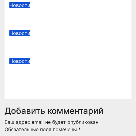
Новости
Фестиваль казачьей песни
Апр 29, 2026
liubbiblioteka
Новости
Библиосумерки «Магия книги»
Апр 28, 2026
liubbiblioteka
Новости
Спектакль «Приключения
Чиполлино»
Апр 28, 2026
liubbiblioteka
Добавить комментарий
Ваш адрес email не будет опубликован.
Обязательные поля помечены
*