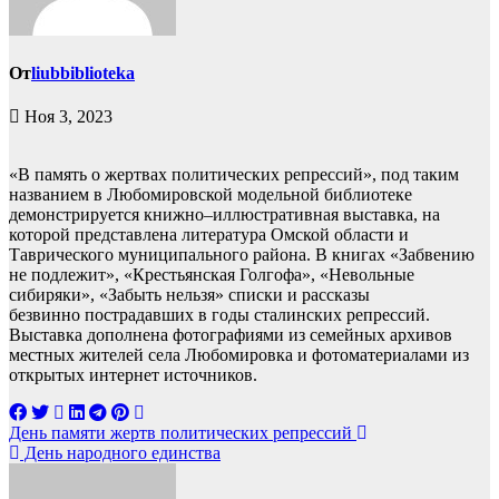
От
liubbiblioteka
Ноя 3, 2023
«В память о жертвах политических репрессий», под таким
названием в Любомировской модельной библиотеке
демонстрируется книжно–иллюстративная выставка, на
которой представлена литература Омской области и
Таврического муниципального района. В книгах «Забвению
не подлежит», «Крестьянская Голгофа», «Невольные
сибиряки», «Забыть нельзя» списки и рассказы
безвинно пострадавших в годы сталинских репрессий.
Выставка дополнена фотографиями из семейных архивов
местных жителей села Любомировка и фотоматериалами из
открытых интернет источников.
Навигация
День памяти жертв политических репрессий
День народного единства
по
записям