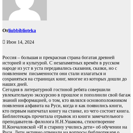
От
liubbiblioteka
Июн 14, 2024
Россия – большая и прекрасная страна богатая древней
историей и культурой. С незапамятных времён в русском
народе из уст в уста передавались сказания, сказки, но с
появлением
письменности они стали излагаться и
сохраняться на страницах книг, многие из которых дошли до
наших дней.
Сегодня в литературной гостиной ребята совершили
увлекательную экскурсию в прошлое и пополнили свой багаж
знаний информацией, о том, кто являлся основоположником
появления алфавита на Руси, когда и как появились книги,
кто первым напечатал книгу на станке, из чего состоит книга.
Библиотекарь прочитала отрывок из книги замечательного
преподавателя- филолога Н.Н.Ушакова, стихотворение
Н.Кончаловской «И в старину учились дети» об обучении на
Руси. Дети активно отвечали на вопросы библиотекаря о