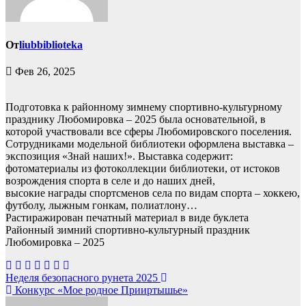
От
liubbiblioteka
Фев 26, 2025
Подготовка к районному зимнему спортивно-культурному
празднику Любомировка – 2025 была основательной, в
которой участвовали все сферы Любомировского поселения.
Сотрудниками модельной библиотеки оформлена выставка –
экспозиция «Знай наших!». Выставка содержит:
фотоматериалы из фотоколлекции библиотеки, от истоков
возрождения спорта в селе и до наших дней,
высокие награды спортсменов села по видам спорта – хоккею,
футболу, лыжным гонкам, полиатлону…
Растиражирован печатный материал в виде буклета
Районный зимний спортивно-культурный праздник
Любомировка – 2025
Навигация
Неделя безопасного рунета 2025
Конкурс «Мое родное Прииртышье»
по